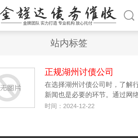
站内标签
正规湖州讨债公司
在选择湖州讨债公司时，了解
新闻也是必要的环节。通过网
时间：2024-12-22