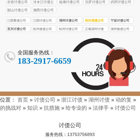
吉首讨债公司
冷水江讨债公
临湘讨债公司
汨罗讨债公司
武冈讨债公司
司
韶山讨债公司
湘西讨债公司
江阴要债公司
江阴讨债公司
湖州讨债公司
绍兴清债公司
宁波讨债公司
宜兴讨债公司
杭州催债公司
杭州讨债公司
正规湖州讨债
湖州催债公司
公司
全国服务热线：
183-2917-6659
位置：
首页
»
讨债公司
»
浙江讨债
»
湖州讨债
»
动的复
»
的挑战对
»
知识
»
抗措施
»
给专业的
»
法律手
»
讨债公司
讨债公司
服务热线：13753756893