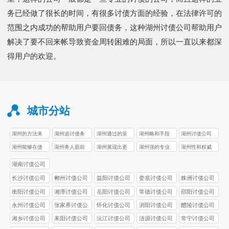
务已经做了很长的时间，有很多讨债方面的经验，在法律许可的
范围之内成功的帮助用户要回债务，这种湖州讨债公司帮助用户
解决了要不回来帐导致资金周转困难的局面，所以一直以来都深
得用户的欢迎。
城市分站
湖州的方法来
湖州追讨债务
湖州通过的策
湖州略和手段
湖州讨债公司
讨债公司
讨债公司
讨债公司
讨债公司
讨债公司
湖州能够在债
湖州务人面前
湖州展现出更
湖州强的专业
湖州性和权威
讨债公司
讨债公司
讨债公司
讨债公司
讨债公司
湖南讨债公司
长沙讨债公司
郴州讨债公司
益阳讨债公司
娄底讨债公司
株洲讨债公司
衡阳讨债公司
湘潭讨债公司
岳阳讨债公司
常德讨债公司
邵阳讨债公司
永州讨债公司
张家界讨债公
怀化讨债公司
浏阳讨债公司
醴陵讨债公司
司
湘乡讨债公司
耒阳讨债公司
沅江讨债公司
涟源讨债公司
常宁讨债公司