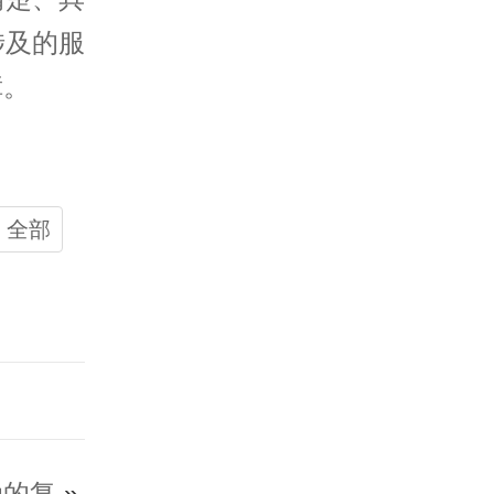
涉及的服
障。
全部
动的复
»