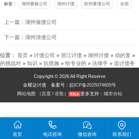
湖州要账公司
湖州讨债
杭州要债公司
全部
标签：
上一篇：湖州催债公司
下一篇：湖州清债公司
位置：
首页
»
讨债公司
»
浙江讨债
»
湖州讨债
»
动的复
»
的挑战对
»
知识
»
抗措施
»
给专业的
»
法律手
»
追讨债务
Copyright © 2026 All Right Reserve
金耀达讨债 备案号：
皖ICP备2025074609号
网站地图
（
百度
/
谷歌
）
更多支持：
城市分站
51La
首页
电话咨询
微信咨询
联系我们