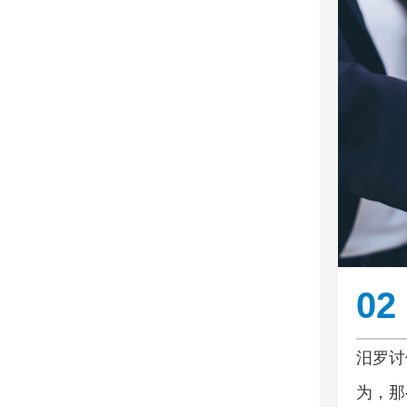
02
汨罗讨
为，那