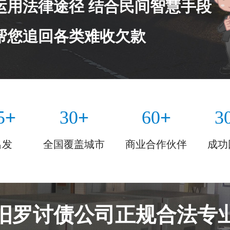
运用法律途径 结合民间智慧手段
帮您追回各类难收欠款
+
+
+
5
30
60
3
出发
全国覆盖城市
商业合作伙伴
成功
汨罗讨债公司正规合法专