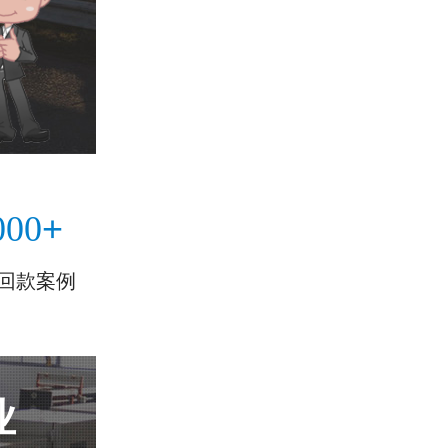
+
000
回款案例
业