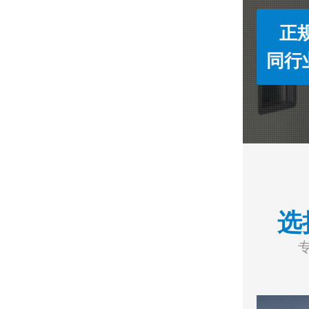
正
同行
选