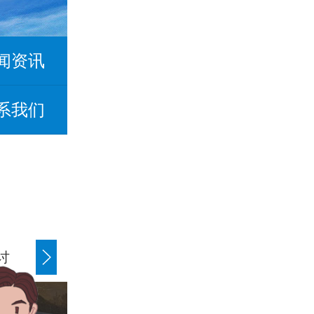
闻资讯
系我们
讨
商账追讨清欠
应收账款追讨