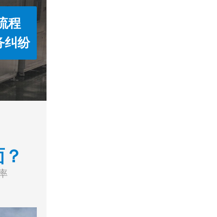
流程
务纠纷
面？
率