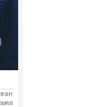
司
非法行
法的汨