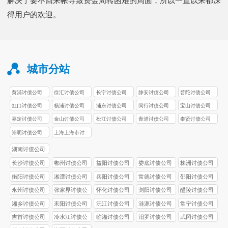
解决了要不回来帐导致资金周转困难的局面，所以一直以来都深
得用户的欢迎。
城市分站
黄浦讨债公司
徐汇讨债公司
长宁讨债公司
静安讨债公司
普陀讨债公司
虹口讨债公司
杨浦讨债公司
浦东讨债公司
闵行讨债公司
宝山讨债公司
嘉定讨债公司
金山讨债公司
松江讨债公司
青浦讨债公司
奉贤讨债公司
崇明讨债公司
上海上海市讨
债公司
湖南讨债公司
长沙讨债公司
郴州讨债公司
益阳讨债公司
娄底讨债公司
株洲讨债公司
衡阳讨债公司
湘潭讨债公司
岳阳讨债公司
常德讨债公司
邵阳讨债公司
永州讨债公司
张家界讨债公
怀化讨债公司
浏阳讨债公司
醴陵讨债公司
司
湘乡讨债公司
耒阳讨债公司
沅江讨债公司
涟源讨债公司
常宁讨债公司
吉首讨债公司
冷水江讨债公
临湘讨债公司
汨罗讨债公司
武冈讨债公司
司