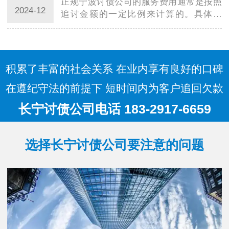
正规宁波讨债公司的服务费用通常是按照
的收费方…
2024-12
追讨金额的一定比例来计算的。具体来
说，服务费用通常由以下几个方面组成：
追讨费率：这是正规宁波讨债公司收取的
主要费用，通常是按照追讨金额的固定比
例来计算…
积累了丰富的社会关系 在业内享有良好的口碑
在遵纪守法的前提下 短时间内为客户追回欠款
长宁讨债公司电话 183-2917-6659
选择长宁讨债公司要注意的问题