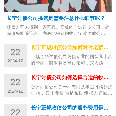
长宁讨债公司挑选是需要注意什么细节呢？
债权人可以找到一家可靠、高效的宁波讨债公司，确
保债务能够迅速、彻底地得到回收。宁波讨债公司的
选择不仅仅是为了解决眼前的经济问题，更是为了维
护商业环境的稳定与良好运作。随着商业交易的增加
长宁正规讨债公司如何对付老赖？都有哪些高招？
22
和…
正规金华讨债公司凭借专业的团队和丰富
2024-12
的经验，能够有效对付老赖，实现债务追
讨的目标。这些高招的运用，让讨债行业
更加规范，并为债权人提供了更好的保
长宁讨债公司如何选择合适的收费方式？
22
障。随着社会经济的发展，讨债行业也越
台州讨债公司是一种专门从事追讨债务的
来越受到…
2024-12
机构，其主要目的是帮助债权人追回欠
款。在选择收费方式时，台州讨债公司需
要考虑多种因素，以确保能够满足客户的
长宁正规收债公司的服务费用是如何计算的？
22
需求并获得合理的收益。以下是一些常见