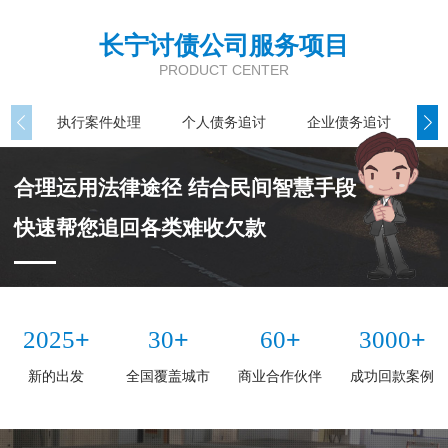
长宁讨债公司服务项目
PRODUCT CENTER
执行案件处理
个人债务追讨
企业债务追讨
商
合理运用法律途径 结合民间智慧手段
快速帮您追回各类难收欠款
+
+
+
+
2025
30
60
3000
新的出发
全国覆盖城市
商业合作伙伴
成功回款案例