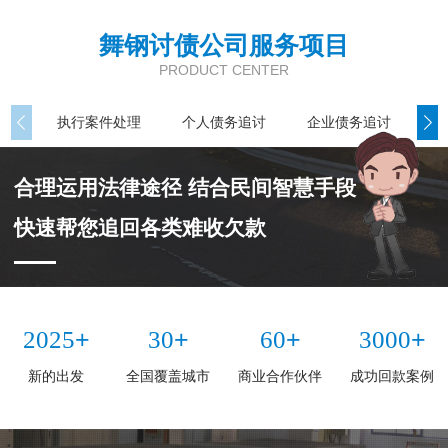
舞钢讨债公司服务项目
PRODUCT CENTER
执行案件处理
个人债务追讨
企业债务追讨
商
合理运用法律途径 结合民间智慧手段
快速帮您追回各类难收欠款
+
+
+
+
2025
30
60
3000
新的出发
全国覆盖城市
商业合作伙伴
成功回款案例