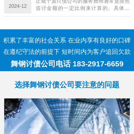
正规宁波讨债公司的服务费用通常是按照
的收费方…
2024-12
追讨金额的一定比例来计算的。具体来
说，服务费用通常由以下几个方面组成：
追讨费率：这是正规宁波讨债公司收取的
主要费用，通常是按照追讨金额的固定比
例来计算…
积累了丰富的社会关系 在业内享有良好的口碑
在遵纪守法的前提下 短时间内为客户追回欠款
舞钢讨债公司电话 183-2917-6659
选择舞钢讨债公司要注意的问题