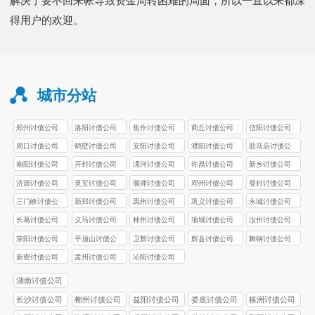
解决了要不回来帐导致资金周转困难的局面，所以一直以来都深
得用户的欢迎。
城市分站
郑州讨债公司
洛阳讨债公司
焦作讨债公司
商丘讨债公司
信阳讨债公司
周口讨债公司
鹤壁讨债公司
安阳讨债公司
濮阳讨债公司
驻马店讨债公
司
南阳讨债公司
开封讨债公司
漯河讨债公司
许昌讨债公司
新乡讨债公司
济源讨债公司
灵宝讨债公司
偃师讨债公司
邓州讨债公司
登封讨债公司
三门峡讨债公
新郑讨债公司
禹州讨债公司
巩义讨债公司
永城讨债公司
司
长葛讨债公司
义马讨债公司
林州讨债公司
项城讨债公司
汝州讨债公司
荥阳讨债公司
平顶山讨债公
卫辉讨债公司
辉县讨债公司
舞钢讨债公司
司
新密讨债公司
孟州讨债公司
沁阳讨债公司
湖南讨债公司
长沙讨债公司
郴州讨债公司
益阳讨债公司
娄底讨债公司
株洲讨债公司