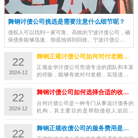
舞钢讨债公司挑选是需要注意什么细节呢？
债权人可以找到一家可靠、高效的宁波讨债公司，确
保债务能够迅速、彻底地得到回收。宁波讨债公司的
选择不仅仅是为了解决眼前的经济问题，更是为了维
护商业环境的稳定与良好运作。随着商业交易的增加
舞钢正规讨债公司如何对付老赖？都有哪些高招？
22
和…
正规金华讨债公司凭借专业的团队和丰富
2024-12
的经验，能够有效对付老赖，实现债务追
讨的目标。这些高招的运用，让讨债行业
更加规范，并为债权人提供了更好的保
舞钢讨债公司如何选择合适的收费方式？
22
障。随着社会经济的发展，讨债行业也越
台州讨债公司是一种专门从事追讨债务的
来越受到…
2024-12
机构，其主要目的是帮助债权人追回欠
款。在选择收费方式时，台州讨债公司需
要考虑多种因素，以确保能够满足客户的
舞钢正规收债公司的服务费用是如何计算的？
22
需求并获得合理的收益。以下是一些常见