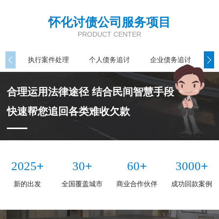
怀化讨债公司服务项目
PRODUCT CENTER
执行案件处理
个人债务追讨
企业债务追讨
商
合理运用法律途径 结合民间智慧手段
快速帮您追回各类难收欠款
+
+
+
+
2025
30
60
3000
新的出发
全国覆盖城市
商业合作伙伴
成功回款案例