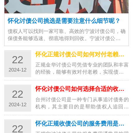
怀化讨债公司挑选是需要注意什么细节呢？
债权人可以找到一家可靠、高效的宁波讨债公司，确
保债务能够迅速、彻底地得到回收。宁波讨债公司的
选择不仅仅是为了解决眼前的经济问题，更是为了维
护商业环境的稳定与良好运作。随着商业交易的增加
怀化正规讨债公司如何对付老赖？都有哪些高招？
22
和…
正规金华讨债公司凭借专业的团队和丰富
2024-12
的经验，能够有效对付老赖，实现债务追
讨的目标。这些高招的运用，让讨债行业
更加规范，并为债权人提供了更好的保
怀化讨债公司如何选择合适的收费方式？
22
障。随着社会经济的发展，讨债行业也越
台州讨债公司是一种专门从事追讨债务的
来越受到…
2024-12
机构，其主要目的是帮助债权人追回欠
款。在选择收费方式时，台州讨债公司需
要考虑多种因素，以确保能够满足客户的
怀化正规收债公司的服务费用是如何计算的？
22
需求并获得合理的收益。以下是一些常见