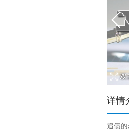
双
详情
追债的