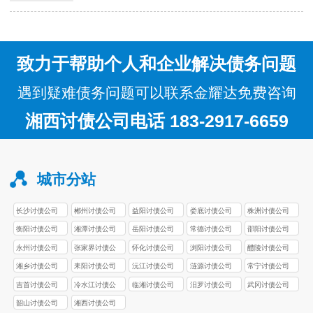
说，服务费用通常由以下几个方面组成：
追讨费率：…
致力于帮助个人和企业解决债务问题
遇到疑难债务问题可以联系金耀达免费咨询
湘西讨债公司电话 183-2917-6659
城市分站
长沙讨债公司
郴州讨债公司
益阳讨债公司
娄底讨债公司
株洲讨债公司
衡阳讨债公司
湘潭讨债公司
岳阳讨债公司
常德讨债公司
邵阳讨债公司
永州讨债公司
张家界讨债公
怀化讨债公司
浏阳讨债公司
醴陵讨债公司
司
湘乡讨债公司
耒阳讨债公司
沅江讨债公司
涟源讨债公司
常宁讨债公司
吉首讨债公司
冷水江讨债公
临湘讨债公司
汨罗讨债公司
武冈讨债公司
司
韶山讨债公司
湘西讨债公司