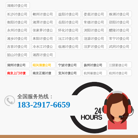
湖南讨债公司
长沙讨债公司
郴州讨债公司
益阳讨债公司
娄底讨债公司
株洲讨债公司
衡阳讨债公司
湘潭讨债公司
岳阳讨债公司
常德讨债公司
邵阳讨债公司
永州讨债公司
张家界讨债公
怀化讨债公司
浏阳讨债公司
醴陵讨债公司
司
湘乡讨债公司
耒阳讨债公司
沅江讨债公司
涟源讨债公司
常宁讨债公司
吉首讨债公司
冷水江讨债公
临湘讨债公司
汨罗讨债公司
武冈讨债公司
司
韶山讨债公司
湘西讨债公司
湖州讨债公司
绍兴清债公司
宁波讨债公司
扬州讨债公司
江阴要债公司
南京上门讨债
南京正规讨债
宜兴讨债公司
杭州催债公司
杭州讨债公司
服务
公司
全国服务热线：
183-2917-6659