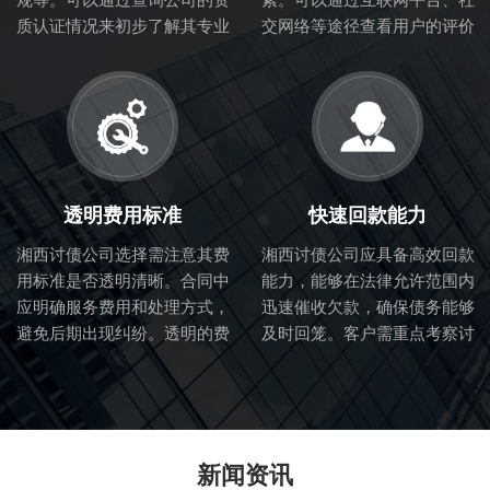
质认证情况来初步了解其专业
交网络等途径查看用户的评价
性和合法性。
和体验，从而判断讨债公司的
服务质量。
透明费用标准
快速回款能力
湘西讨债公司选择需注意其费
湘西讨债公司应具备高效回款
用标准是否透明清晰。合同中
能力，能够在法律允许范围内
应明确服务费用和处理方式，
迅速催收欠款，确保债务能够
避免后期出现纠纷。透明的费
及时回笼。客户需重点考察讨
用标准也体现了讨债公司的诚
债公司的催收流程和效率。
信度。
新闻资讯