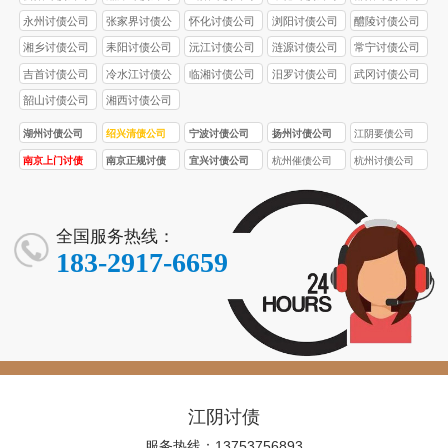
永州讨债公司
张家界讨债公
怀化讨债公司
浏阳讨债公司
醴陵讨债公司
司
湘乡讨债公司
耒阳讨债公司
沅江讨债公司
涟源讨债公司
常宁讨债公司
吉首讨债公司
冷水江讨债公
临湘讨债公司
汨罗讨债公司
武冈讨债公司
司
韶山讨债公司
湘西讨债公司
湖州讨债公司
绍兴清债公司
宁波讨债公司
扬州讨债公司
江阴要债公司
南京上门讨债
南京正规讨债
宜兴讨债公司
杭州催债公司
杭州讨债公司
服务
公司
全国服务热线：
183-2917-6659
江阴讨债
服务热线：13753756893