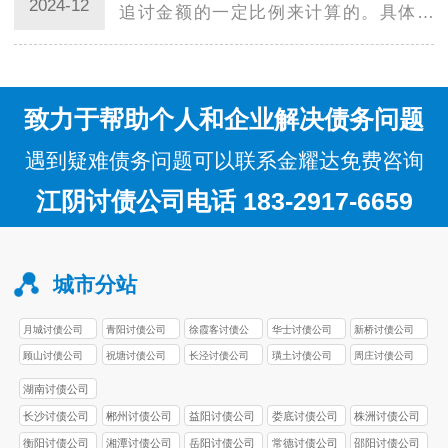
2024-12
追讨金额的一定比例来计算的。具体来
说，服务费用通常由以下几个方面组成：
追讨费率：…
致力于帮助个人和企业解决债务问题
遇到疑难债务问题可以联系金耀达免费咨询
江阴讨债公司电话 183-2917-6659
城市分站
月城讨债公司
青阳讨债公司
徐霞客讨债公
华士讨债公司
新桥讨债公司
司
顾山讨债公司
祝塘讨债公司
长泾讨债公司
璜土讨债公司
周庄讨债公司
湖南讨债公司
长沙讨债公司
郴州讨债公司
益阳讨债公司
娄底讨债公司
株洲讨债公司
衡阳讨债公司
湘潭讨债公司
岳阳讨债公司
常德讨债公司
邵阳讨债公司