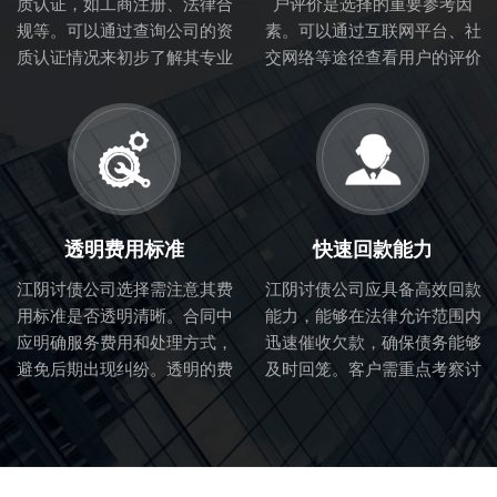
质认证，如工商注册、法律合
户评价是选择的重要参考因
规等。可以通过查询公司的资
素。可以通过互联网平台、社
质认证情况来初步了解其专业
交网络等途径查看用户的评价
性和合法性。
和体验，从而判断讨债公司的
服务质量。
透明费用标准
快速回款能力
江阴讨债公司选择需注意其费
江阴讨债公司应具备高效回款
用标准是否透明清晰。合同中
能力，能够在法律允许范围内
应明确服务费用和处理方式，
迅速催收欠款，确保债务能够
避免后期出现纠纷。透明的费
及时回笼。客户需重点考察讨
用标准也体现了讨债公司的诚
债公司的催收流程和效率。
信度。