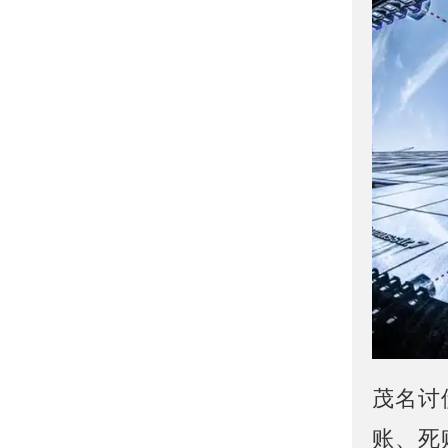
茂名讨
账、死