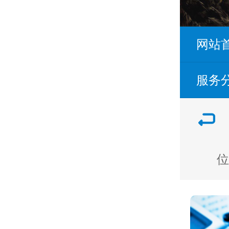
网站
服务
位