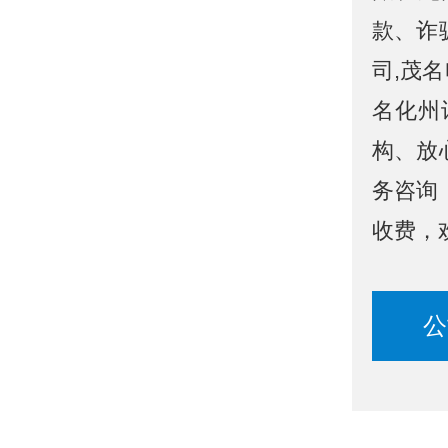
款、诈
司,茂
名化州
构、放
务咨询
收费，
公