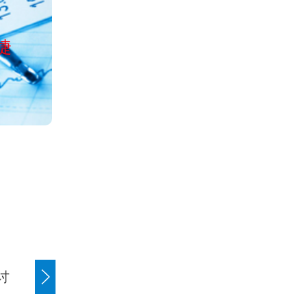
公司经工商局正
捷
服务全国清欠、讨债、收账、
讨
商账追讨清欠
应收账款追讨