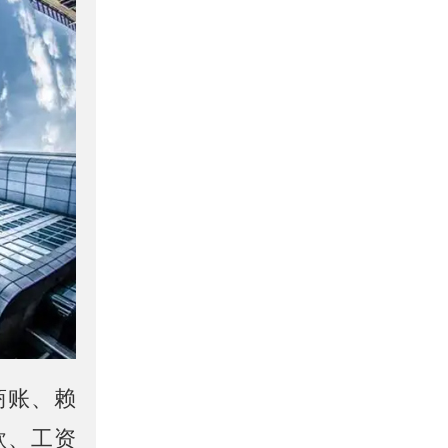
商账、赖
款、工资