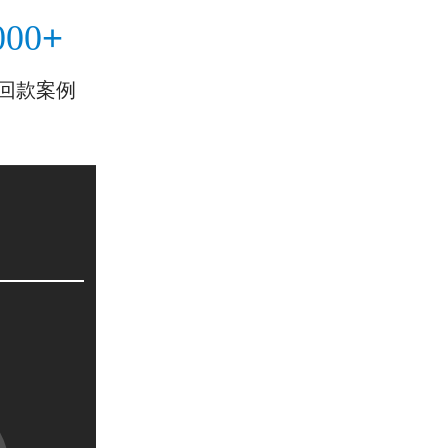
+
000
回款案例