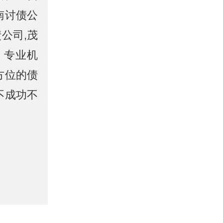
南讨债公
公司,茂
、专业机
方位的债
不成功不