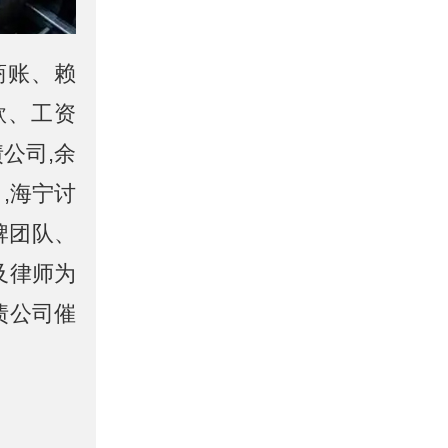
商账、赖
款、工资
公司,余
,海宁讨
牌团队、
及律师为
债公司催