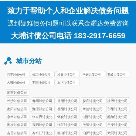
致力于帮助个人和企业解决债务问题
遇到疑难债务问题可以联系金耀达免费咨询
大埔讨债公司电话 183-2917-6659
城市分站
兴宁讨债公司
梅江讨债公司
梅县讨债公司
平远讨债公司
蕉岭讨债公司
大埔讨债公司
丰顺讨债公司
五华讨债公司
湖南讨债公司
长沙讨债公司
郴州讨债公司
益阳讨债公司
娄底讨债公司
株洲讨债公司
衡阳讨债公司
湘潭讨债公司
岳阳讨债公司
常德讨债公司
邵阳讨债公司
永州讨债公司
张家界讨债公
怀化讨债公司
浏阳讨债公司
醴陵讨债公司
司
湘乡讨债公司
耒阳讨债公司
沅江讨债公司
涟源讨债公司
常宁讨债公司
吉首讨债公司
冷水江讨债公
临湘讨债公司
汨罗讨债公司
武冈讨债公司