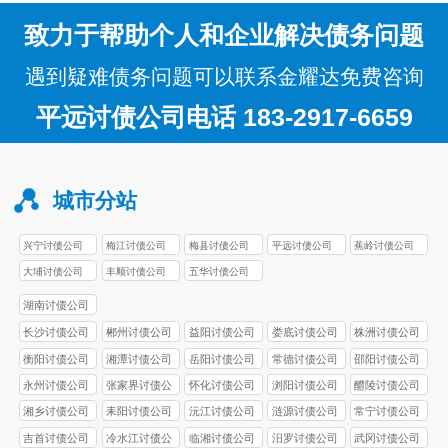
致力于帮助个人和企业解决债务问题
遇到疑难债务问题可以联系金耀达免费咨询
平远讨债公司电话 183-2917-6659
城市分站
兴宁讨债公司
梅江讨债公司
梅县讨债公司
平远讨债公司
蕉岭讨债公司
大埔讨债公司
丰顺讨债公司
五华讨债公司
湖南讨债公司
长沙讨债公司
郴州讨债公司
益阳讨债公司
娄底讨债公司
株洲讨债公司
衡阳讨债公司
湘潭讨债公司
岳阳讨债公司
常德讨债公司
邵阳讨债公司
永州讨债公司
张家界讨债公
怀化讨债公司
浏阳讨债公司
醴陵讨债公司
司
湘乡讨债公司
耒阳讨债公司
沅江讨债公司
涟源讨债公司
常宁讨债公司
吉首讨债公司
冷水江讨债公
临湘讨债公司
汨罗讨债公司
武冈讨债公司