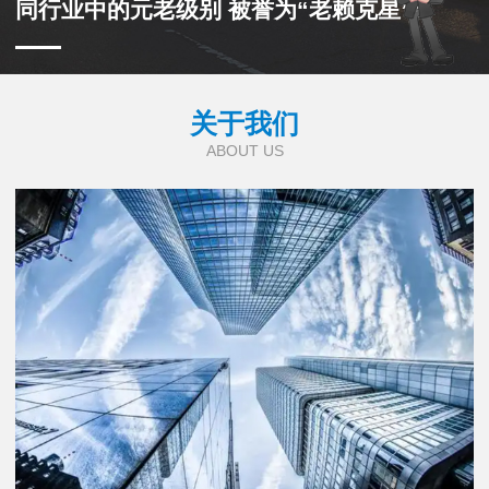
同行业中的元老级别 被誉为“老赖克星”
关于我们
ABOUT US