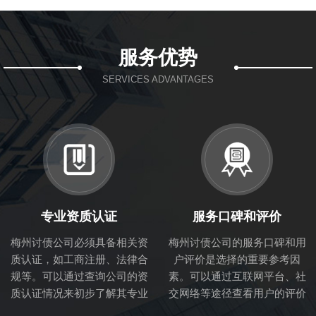
服务优势
SERVICES ADVANTAGES
专业资质认证
服务口碑和评价
梅州讨债公司必须具备相关资
梅州讨债公司的服务口碑和用
质认证，如工商注册、法律合
户评价是选择的重要参考因
规等。可以通过查询公司的资
素。可以通过互联网平台、社
质认证情况来初步了解其专业
交网络等途径查看用户的评价
性和合法性。
和体验，从而判断讨债公司的