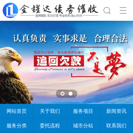
网站首页
关于我们
服务项目
新闻资讯
服务分类
委托流程
城市分站
联系我们