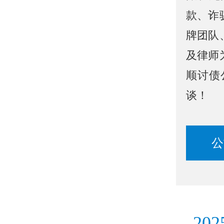
款、诈
牌团队
及律师
顺讨债
谈！
公
202