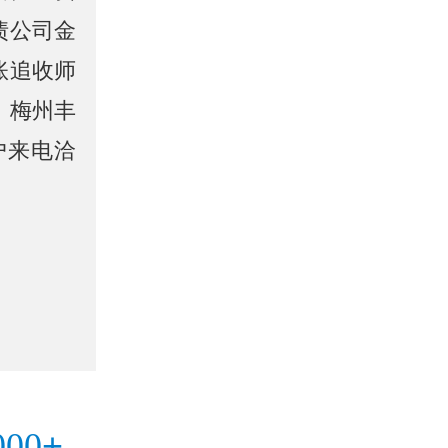
债公司金
账追收师
，梅州丰
户来电洽
+
000