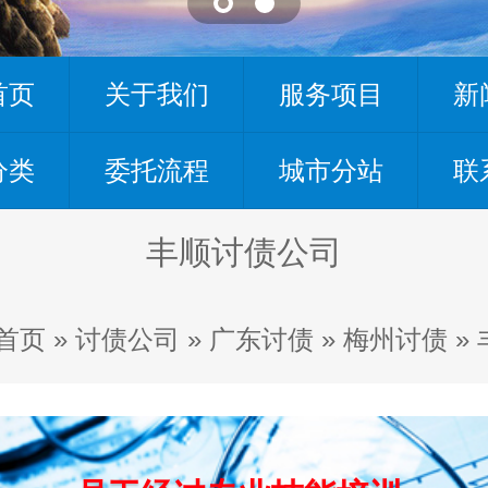
首页
关于我们
服务项目
新
分类
委托流程
城市分站
联
丰顺讨债公司
首页
»
讨债公司
»
广东讨债
»
梅州讨债
»