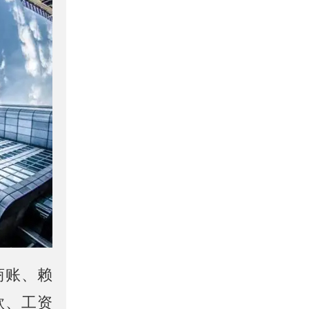
商账、赖
款、工资